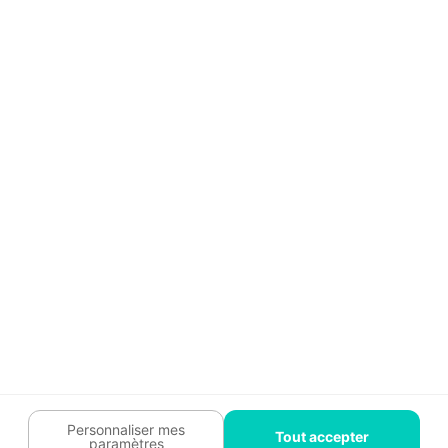
Aide
Témoignages
Guide travaux
Légal
Tendances travaux
Charte cookies
Trouver un pro
Mon espace
Contactez-nous :
09 74 73 85 85
Abonnez-vous à notre newsletter
et bénéficiez de
conseils gratuits
Je m'inscris
Suivez-nous
Votre coach travaux est là
pour vous guider 🛠️
Personnaliser mes
Tout accepter
paramètres