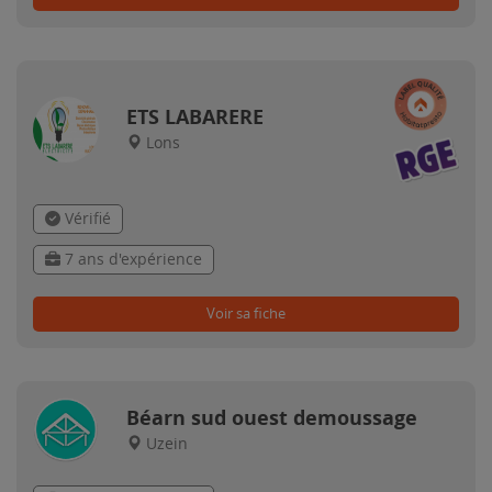
ETS LABARERE
Lons
Vérifié
7 ans d'expérience
Voir sa fiche
Béarn sud ouest demoussage
Uzein