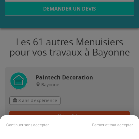
DEMANDER UN DEVIS
Les 61 autres Menuisiers
pour vos travaux à Bayonne
Paintech Decoration
Bayonne
8 ans d'expérience
Voir sa fiche
Continuer sans accepter
Fermer et tout accepter