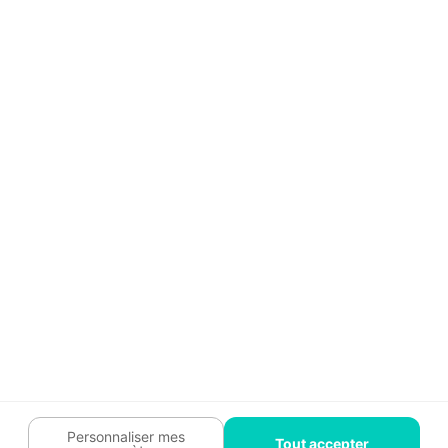
Aide
Témoignages
Guide travaux
Légal
Tendances travaux
Charte cookies
Trouver un pro
Mon espace
Contactez-nous :
09 74 73 85 85
Abonnez-vous à notre newsletter
et bénéficiez de
conseils gratuits
Je m'inscris
Suivez-nous
Votre coach travaux est là
pour vous guider 🛠️
Personnaliser mes
Tout accepter