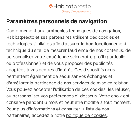
Biarritz
16 ans d'expérience
Paramètres personnels de navigation
Conformément aux protocoles techniques de navigation,
Voir sa fiche
Habitatpresto et ses
partenaires
utilisent des cookies et
technologies similaires afin d’assurer le bon fonctionnement
technique du site, de mesurer l’audience de nos contenus, de
personnaliser votre expérience selon votre profil (particulier
B+L architectes
ou professionnel) et de vous proposer des publicités
Biarritz
adaptées à vos centres d’intérêt. Ces dispositifs nous
permettent également de sécuriser vos échanges et
d'améliorer la pertinence de nos services de mise en relation.
11 ans d'expérience
Vous pouvez accepter l'utilisation de ces cookies, les refuser,
ou personnaliser vos préférences ci-dessous. Votre choix est
Voir sa fiche
conservé pendant 6 mois et peut être modifié à tout moment.
Pour plus d'informations et consulter la liste de nos
partenaires, accédez à notre
politique de cookies
.
Mo&Mo
Biarritz