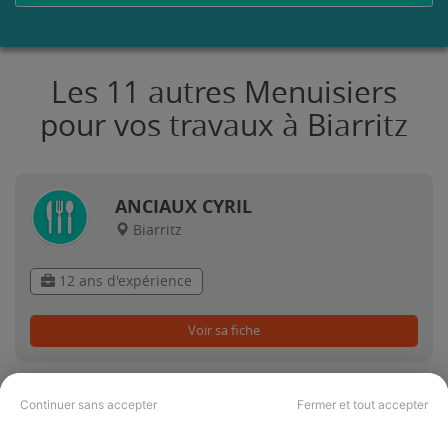
Les 11 autres Menuisiers
pour vos travaux à Biarritz
ANCIAUX CYRIL
Biarritz
12 ans d'expérience
Voir sa fiche
Continuer sans accepter
Fermer et tout accepter
soliveau