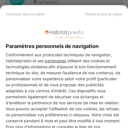
Le Cannet
Continuer sans accepter
Fermer et tout accepter
16 ans d'expérience
Voir sa fiche
Paramètres personnels de navigation
Conformément aux protocoles techniques de navigation,
art3tech
Habitatpresto et ses
partenaires
utilisent des cookies et
Le Cannet
technologies similaires afin d’assurer le bon fonctionnement
technique du site, de mesurer l’audience de nos contenus, de
personnaliser votre expérience selon votre profil (particulier
5 ans d'expérience
ou professionnel) et de vous proposer des publicités
adaptées à vos centres d’intérêt. Ces dispositifs nous
Voir sa fiche
permettent également de sécuriser vos échanges et
d'améliorer la pertinence de nos services de mise en relation.
Vous pouvez accepter l'utilisation de ces cookies, les refuser,
ou personnaliser vos préférences ci-dessous. Votre choix est
DEBUSY ELEC’
conservé pendant 6 mois et peut être modifié à tout moment.
Pour plus d'informations et consulter la liste de nos
Le Cannet