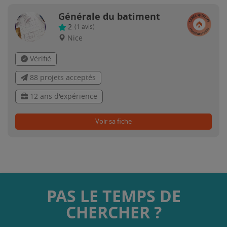
Générale du batiment
2
(
1
avis)
Nice
Vérifié
88 projets acceptés
12 ans d'expérience
Voir sa fiche
PAS LE TEMPS DE
CHERCHER ?