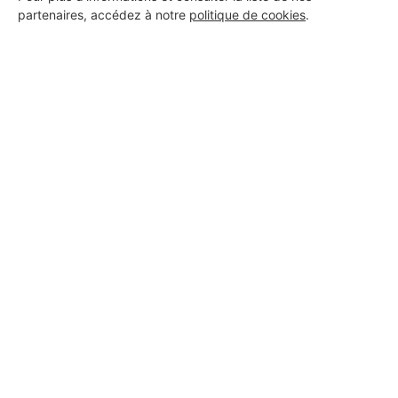
partenaires, accédez à notre
politique de cookies
.
5 ans d'expérience
Voir sa fiche
maçoneria générale
Le Cannet
5 ans d'expérience
Voir sa fiche
Farkh services électricité
générale
Le Cannet