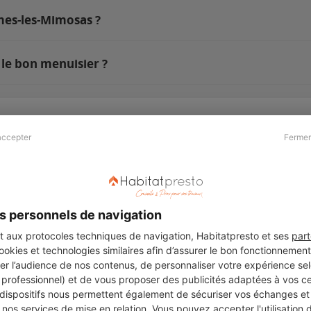
rmes-les-Mimosas ?
le bon menuisier ?
accepter
Fermer
Presse & Partenaires
À propos
Revue de presse
Qui sommes nous ?
he
Kit média
Recrutement
s personnels de navigation
Témoignages
Légal
aux protocoles techniques de navigation, Habitatpresto et ses
part
cookies et technologies similaires afin d’assurer le bon fonctionnemen
Charte cookies
er l’audience de nos contenus, de personnaliser votre expérience selo
ers
u professionnel) et de vous proposer des publicités adaptées à vos c
 dispositifs nous permettent également de sécuriser vos échanges et 
nos services de mise en relation. Vous pouvez accepter l'utilisation 