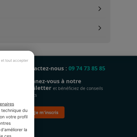
 et tout accepter
Contactez-nous :
09 74 73 85 85
Abonnez-vous à notre
newsletter
et bénéficiez de conseils
gratuits
enaires
t technique du
Je m'inscris
n votre profil
entres
d'améliorer la
de ces