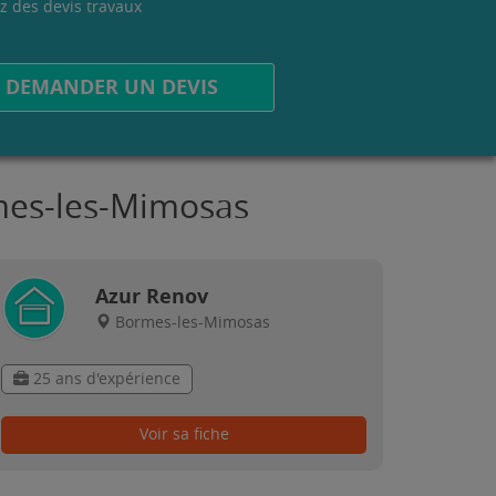
z des devis travaux
.
DEMANDER UN DEVIS
rmes-les-Mimosas
Azur Renov
Bormes-les-Mimosas
25 ans d'expérience
Voir sa fiche