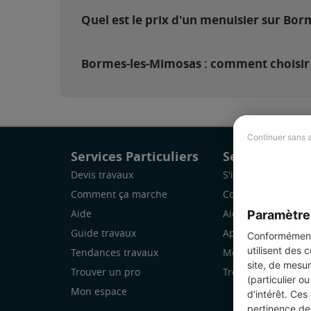
Quel est le prix d'un menuisier sur Bo
Bormes-les-Mimosas : comment choisir 
Continuer sans 
Services Particuliers
Services Pro
Devis travaux
S'inscrire
Comment ça marche
Comment ça marc
Paramètre
Aide
Aide
Guide travaux
Application Mobile
Conformément 
utilisent des 
Tendances travaux
Mon espace
site, de mesur
Trouver un pro
Trouver des chanti
(particulier o
Mon espace
d’intérêt. Ces
pertinence de 