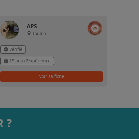
APS
Toulon
Vérifié
15 ans d'expérience
Voir sa fiche
 ?