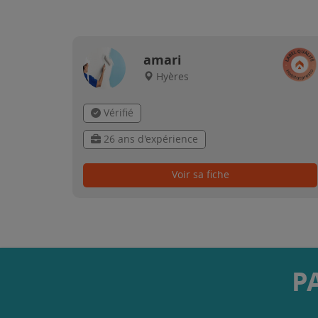
amari
Hyères
Vérifié
26 ans d'expérience
Voir sa fiche
P