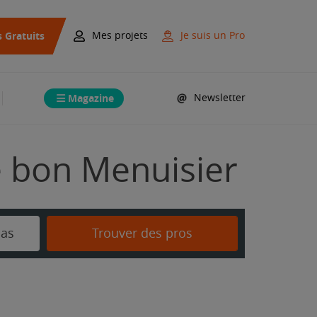
s Gratuits
Mes projets
Je suis un Pro
Magazine
Newsletter
e bon Menuisier
as
Trouver des pros