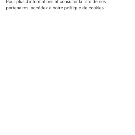
Pour plus d'informations et consulter la liste de nos
9 ans d'expérience
partenaires, accédez à notre
politique de cookies
.
Voir sa fiche
Art tech construction
Puget-sur-Argens
6 ans d'expérience
Voir sa fiche
MONSIEUR YANN PINNA
Puget-sur-Argens