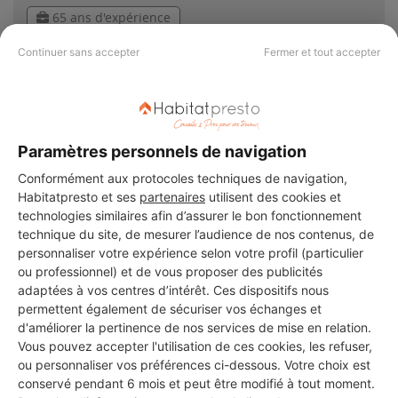
65 ans d'expérience
Continuer sans accepter
Fermer et tout accepter
Voir sa fiche
EURO PISCINE
Paramètres personnels de navigation
Puget-sur-Argens
Conformément aux protocoles techniques de navigation,
Habitatpresto et ses
partenaires
utilisent des cookies et
37 ans d'expérience
technologies similaires afin d’assurer le bon fonctionnement
technique du site, de mesurer l’audience de nos contenus, de
personnaliser votre expérience selon votre profil (particulier
Voir sa fiche
ou professionnel) et de vous proposer des publicités
adaptées à vos centres d’intérêt. Ces dispositifs nous
permettent également de sécuriser vos échanges et
d'améliorer la pertinence de nos services de mise en relation.
MONSIEUR MICKAEL CARIFI
Vous pouvez accepter l'utilisation de ces cookies, les refuser,
Puget-sur-Argens
ou personnaliser vos préférences ci-dessous. Votre choix est
conservé pendant 6 mois et peut être modifié à tout moment.