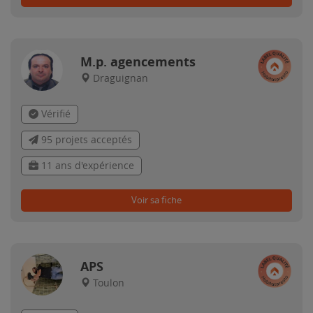
M.p. agencements
Draguignan
Vérifié
95 projets acceptés
11 ans d'expérience
Voir sa fiche
APS
Toulon