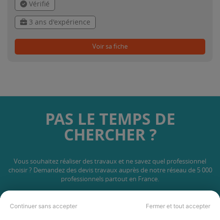
Vérifié
3 ans d'expérience
Voir sa fiche
PAS LE TEMPS DE
CHERCHER ?
Vous souhaitez réaliser des travaux et ne savez quel professionnel
choisir ? Demandez des devis travaux
auprès de notre réseau de 5 000
professionnels partout en France.
Continuer sans accepter
Fermer et tout accepter