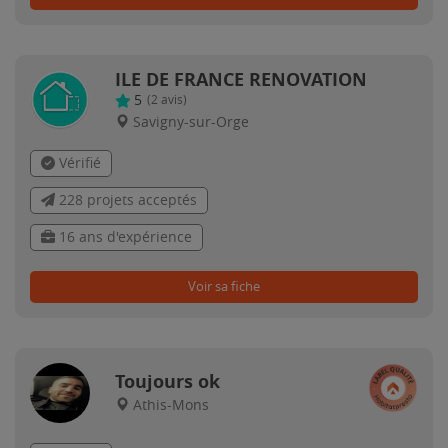
ILE DE FRANCE RENOVATION
5
(
2
avis)
Savigny-sur-Orge
Vérifié
228 projets acceptés
16 ans d'expérience
Voir sa fiche
Toujours ok
Athis-Mons