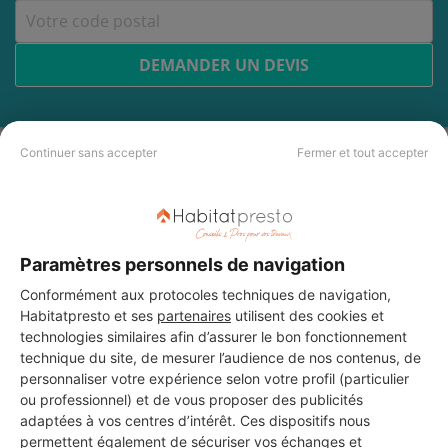
DEMANDER UN DEVIS
Continuer sans accepter
Fermer et tout accepter
Les 4 autres Carreleurs pour
vos travaux à Bourg-la-Reine
Paramètres personnels de navigation
BLR
Conformément aux protocoles techniques de navigation,
Bourg-la-Reine
Habitatpresto et ses
partenaires
utilisent des cookies et
technologies similaires afin d’assurer le bon fonctionnement
technique du site, de mesurer l’audience de nos contenus, de
13 ans d'expérience
personnaliser votre expérience selon votre profil (particulier
ou professionnel) et de vous proposer des publicités
Voir sa fiche
adaptées à vos centres d’intérêt. Ces dispositifs nous
permettent également de sécuriser vos échanges et