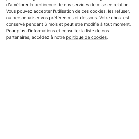
d'améliorer la pertinence de nos services de mise en relation.
Vous pouvez accepter l'utilisation de ces cookies, les refuser,
msm renov
ou personnaliser vos préférences ci-dessous. Votre choix est
conservé pendant 6 mois et peut être modifié à tout moment.
Bourg-la-Reine
Pour plus d'informations et consulter la liste de nos
partenaires, accédez à notre
politique de cookies
.
6 ans d'expérience
Voir sa fiche
DEMIAN & CO
Bourg-la-Reine
17 ans d'expérience
Voir sa fiche