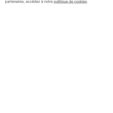
partenaires, accédez à notre
politique de cookies
.
7 ans d'expérience
Voir sa fiche
Skt Building
Issy-les-Moulineaux
5 ans d'expérience
Voir sa fiche
ME@renovation
Issy-les-Moulineaux