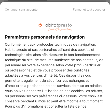
9 ans d'expérience
Continuer sans accepter
Fermer et tout accepter
Voir sa fiche
Paramètres personnels de navigation
MAGIC-RENOV
Conformément aux protocoles techniques de navigation,
Issy-les-Moulineaux
Habitatpresto et ses
partenaires
utilisent des cookies et
technologies similaires afin d’assurer le bon fonctionnement
technique du site, de mesurer l’audience de nos contenus, de
8 ans d'expérience
personnaliser votre expérience selon votre profil (particulier
ou professionnel) et de vous proposer des publicités
Voir sa fiche
adaptées à vos centres d’intérêt. Ces dispositifs nous
permettent également de sécuriser vos échanges et
d'améliorer la pertinence de nos services de mise en relation.
Vous pouvez accepter l'utilisation de ces cookies, les refuser,
smgb 92
ou personnaliser vos préférences ci-dessous. Votre choix est
conservé pendant 6 mois et peut être modifié à tout moment.
Issy-les-Moulineaux
Pour plus d'informations et consulter la liste de nos