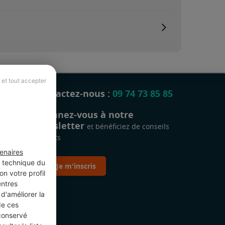
 et tout accepter
Contactez-nous :
09 74 73 85 85
Abonnez-vous à notre
newsletter
et bénéficiez de conseils
gratuits
enaires
t technique du
Je m'inscris
n votre profil
entres
d'améliorer la
de ces
 conservé