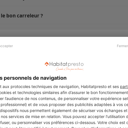
le bon carreleur ?
accepter
Fermer
Presse & Partenaires
À propos
Revue de presse
Qui sommes nous ?
he
Kit média
Recrutement
s personnels de navigation
Témoignages
Légal
aux protocoles techniques de navigation, Habitatpresto et ses
part
cookies et technologies similaires afin d’assurer le bon fonctionnemen
Charte cookies
er l’audience de nos contenus, de personnaliser votre expérience selo
ers
u professionnel) et de vous proposer des publicités adaptées à vos c
 dispositifs nous permettent également de sécuriser vos échanges et 
nos services de mise en relation. Vous pouvez accepter l'utilisation 
efuser, ou personnaliser vos préférences ci-dessous. Votre choix est