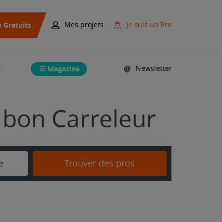
s Gratuits
Mes projets
Je suis un Pro
Magazine
Newsletter
 bon Carreleur
e
Trouver des pros