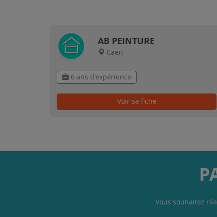
AB PEINTURE
Caen
6 ans d'expérience
Voir sa fiche
P
Vous souhaitez réa