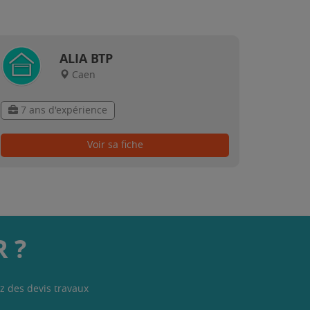
ALIA BTP
Caen
7 ans d'expérience
Voir sa fiche
 ?
z des devis travaux
.