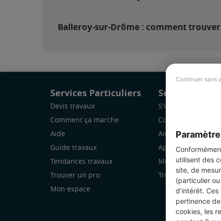
Balleroy-sur-Drôme : comment trouver 
Continuer sans 
Services Particuliers
Services Pro
Devis travaux
S'inscrire
Comment ça marche
Comment ça marc
Paramètre
Aide
Aide
Guide travaux
Application Mobile
Conformément 
utilisent des 
Tendances travaux
Mon espace
site, de mesur
Trouver un pro
Trouver des chanti
(particulier o
Mon espace
d’intérêt. Ces
pertinence de 
cookies, les r