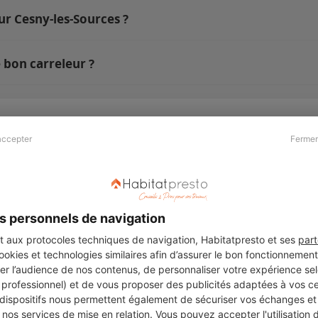
ur Cesny-les-Sources ?
 bon carreleur ?
accepter
Fermer
Presse & Partenaires
À propos
Revue de presse
Qui sommes nous ?
he
Kit média
Recrutement
s personnels de navigation
Témoignages
Légal
aux protocoles techniques de navigation, Habitatpresto et ses
part
cookies et technologies similaires afin d’assurer le bon fonctionnemen
Charte cookies
er l’audience de nos contenus, de personnaliser votre expérience selo
ers
u professionnel) et de vous proposer des publicités adaptées à vos c
 dispositifs nous permettent également de sécuriser vos échanges et 
nos services de mise en relation. Vous pouvez accepter l'utilisation 