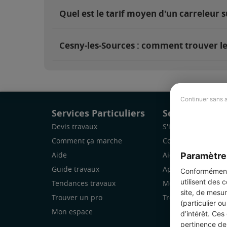
Quel est le tarif moyen d'un carreleur s
Cesny-les-Sources : comment trouver le
Continuer sans 
Services Particuliers
Services Pro
Devis travaux
S'inscrire
Comment ça marche
Comment ça marc
Paramètre
Aide
Aide
Guide travaux
Application Mobile
Conformément 
utilisent des 
Tendances travaux
Mon espace
site, de mesur
Trouver un pro
Trouver des chanti
(particulier o
Mon espace
d’intérêt. Ces
pertinence de 