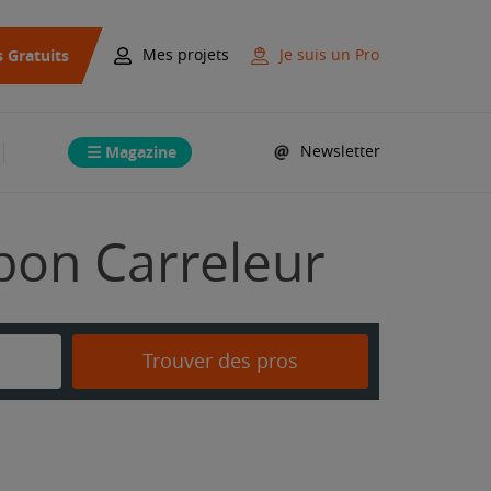
s Gratuits
Mes projets
Je suis un Pro
Magazine
Newsletter
 bon Carreleur
Trouver des pros