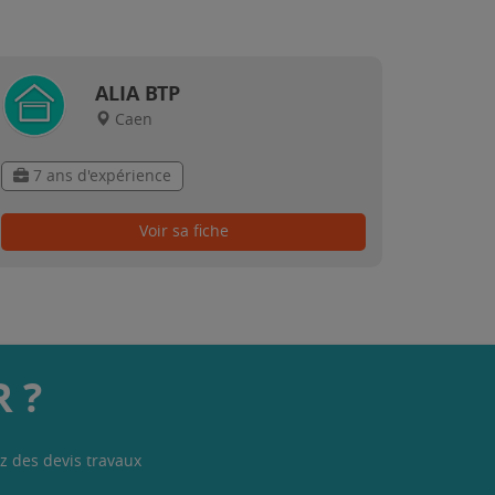
ALIA BTP
Caen
7 ans d'expérience
Voir sa fiche
 ?
z des devis travaux
.