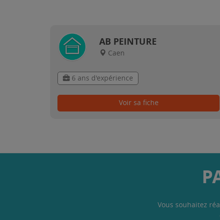
AB PEINTURE
Caen
6 ans d'expérience
Voir sa fiche
P
Vous souhaitez réa