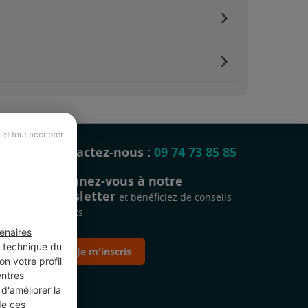
 et tout accepter
Contactez-nous :
09 74 73 85 85
Abonnez-vous à notre
newsletter
et bénéficiez de conseils
gratuits
enaires
t technique du
Je m'inscris
n votre profil
entres
d'améliorer la
de ces