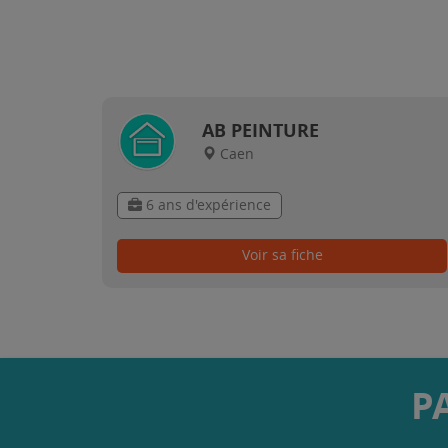
AB PEINTURE
Caen
6 ans d'expérience
Voir sa fiche
P