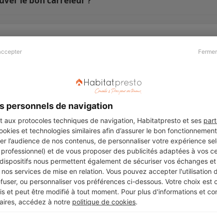
uver le bon carreleur ?
accepter
Fermer
Presse & Partenaires
À propos
Revue de presse
Qui sommes nous ?
he
Kit média
Recrutement
s personnels de navigation
Témoignages
Légal
aux protocoles techniques de navigation, Habitatpresto et ses
part
cookies et technologies similaires afin d’assurer le bon fonctionnemen
Charte cookies
er l’audience de nos contenus, de personnaliser votre expérience selo
ers
u professionnel) et de vous proposer des publicités adaptées à vos c
 dispositifs nous permettent également de sécuriser vos échanges et 
nos services de mise en relation. Vous pouvez accepter l'utilisation 
efuser, ou personnaliser vos préférences ci-dessous. Votre choix est
Suivez-nous
 et peut être modifié à tout moment. Pour plus d'informations et cons
aires, accédez à notre
politique de cookies
.