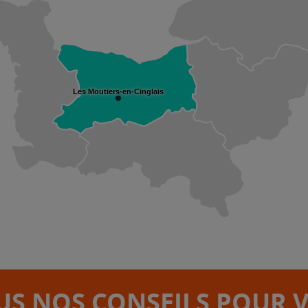
Les Moutiers-en-Cinglais
S NOS CONSEILS POUR 