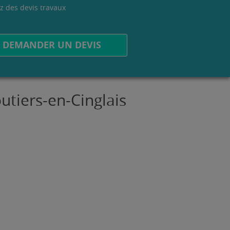
z des devis travaux
.
DEMANDER UN DEVIS
utiers-en-Cinglais