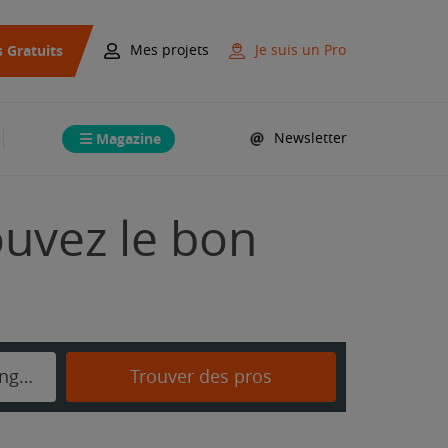
s Gratuits
Mes projets
Je suis un Pro
Magazine
Newsletter
ouvez le bon
Les Moutiers-en-Cinglais
Trouver des pros