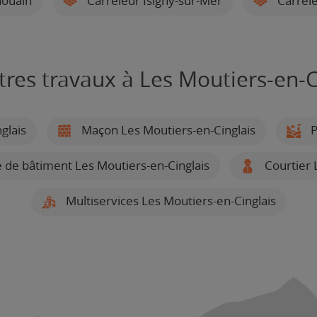
houain
Carreleur Isigny-sur-Mer
Carrele
tres travaux à Les Moutiers-en-C
glais
Maçon Les Moutiers-en-Cinglais
P
 de bâtiment Les Moutiers-en-Cinglais
Courtier 
Multiservices Les Moutiers-en-Cinglais