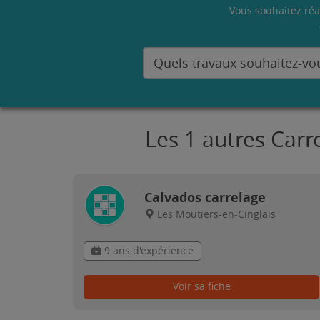
Vous souhaitez réa
Les 1 autres Carr
Calvados carrelage
Les Moutiers-en-Cinglais
9 ans d'expérience
Voir sa fiche