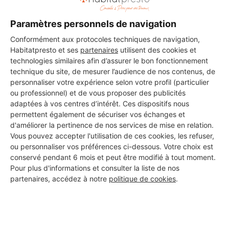
Les 2 autres Carreleurs pour
Paramètres personnels de navigation
vos travaux à Caussade
Conformément aux protocoles techniques de navigation,
Habitatpresto et ses
partenaires
utilisent des cookies et
technologies similaires afin d’assurer le bon fonctionnement
MOHAMED AL MADAOUI
technique du site, de mesurer l’audience de nos contenus, de
personnaliser votre expérience selon votre profil (particulier
Caussade
ou professionnel) et de vous proposer des publicités
adaptées à vos centres d’intérêt. Ces dispositifs nous
permettent également de sécuriser vos échanges et
Voir sa fiche
d'améliorer la pertinence de nos services de mise en relation.
Vous pouvez accepter l'utilisation de ces cookies, les refuser,
ou personnaliser vos préférences ci-dessous. Votre choix est
conservé pendant 6 mois et peut être modifié à tout moment.
B H constructions
Pour plus d'informations et consulter la liste de nos
Caussade
partenaires, accédez à notre
politique de cookies
.
Voir sa fiche