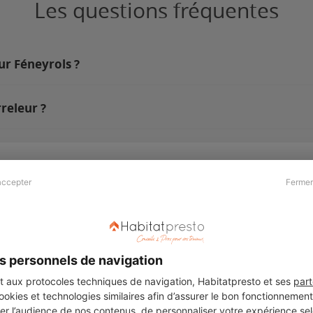
Les questions fréquentes
ur Féneyrols ?
releur ?
accepter
Fermer
Presse & Partenaires
À propos
Revue de presse
Qui sommes nous ?
he
Kit média
Recrutement
s personnels de navigation
Témoignages
Légal
aux protocoles techniques de navigation, Habitatpresto et ses
part
cookies et technologies similaires afin d’assurer le bon fonctionnemen
Charte cookies
er l’audience de nos contenus, de personnaliser votre expérience selo