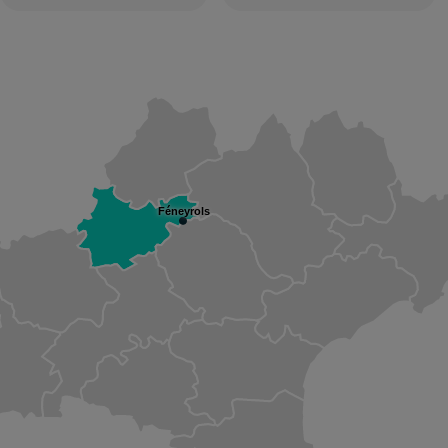
Féneyrols