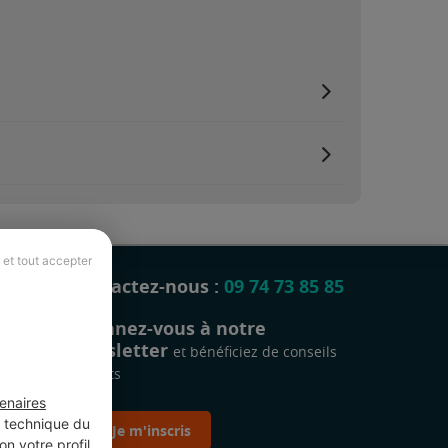
 et tout accepter
Contactez-nous :
09 74 73 85 85
Abonnez-vous à notre
newsletter
et bénéficiez de conseils
gratuits
enaires
t technique du
Je m'inscris
n votre profil