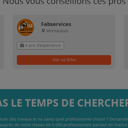
Nous vous conseillons ces pros
Fabservices
Montauban
4 ans d'expérience
Voir sa fiche
AS LE TEMPS DE CHERCHER
liser des travaux et ne savez quel professionnel choisir ? Demande
auprès de notre réseau de 5 000 professionnels partout en France