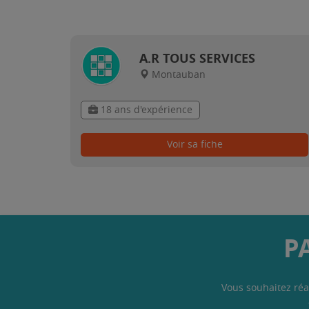
A.R TOUS SERVICES
Montauban
18 ans d'expérience
Voir sa fiche
P
Vous souhaitez réa