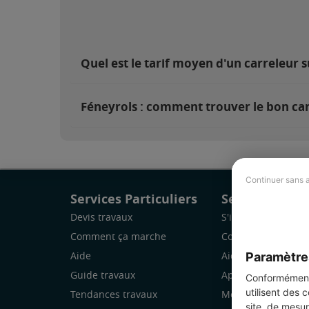
Quel est le tarif moyen d'un carreleur s
Féneyrols : comment trouver le bon car
Continuer sans 
Services Particuliers
Services Pro
Devis travaux
S'inscrire
Comment ça marche
Comment ça marc
Paramètre
Aide
Aide
Guide travaux
Application Mobile
Conformément 
utilisent des 
Tendances travaux
Mon espace
site, de mesur