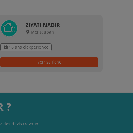
ZIYATI NADIR
Montauban
16 ans d'expérience
Voir sa fiche
 ?
z des devis travaux
.