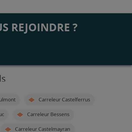
S REJOINDRE ?
ls
Tulmont
Carreleur Castelferrus
uc
Carreleur Bessens
Carreleur Castelmayran