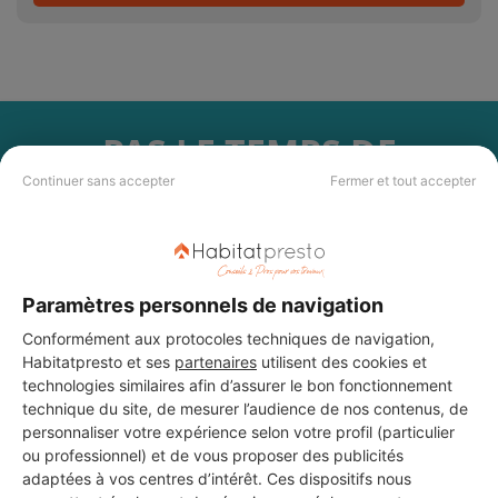
PAS LE TEMPS DE
CHERCHER ?
Continuer sans accepter
Fermer et tout accepter
Vous souhaitez réaliser des travaux et ne savez quel professionnel
choisir ? Demandez des devis travaux
auprès de notre réseau de 5 000
professionnels partout en France.
Paramètres personnels de navigation
Conformément aux protocoles techniques de navigation,
Habitatpresto et ses
partenaires
utilisent des cookies et
technologies similaires afin d’assurer le bon fonctionnement
technique du site, de mesurer l’audience de nos contenus, de
personnaliser votre expérience selon votre profil (particulier
DEMANDER UN DEVIS
ou professionnel) et de vous proposer des publicités
adaptées à vos centres d’intérêt. Ces dispositifs nous