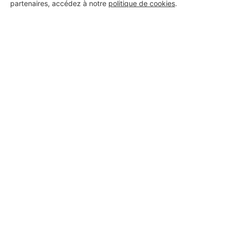
partenaires, accédez à notre
politique de cookies
.
Ab Iso 82
Moissac
6 ans d'expérience
Voir sa fiche
Decor'art
Moissac
Voir sa fiche