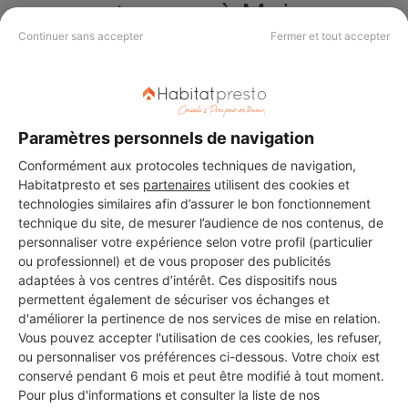
vos travaux à Moissac
Continuer sans accepter
Fermer et tout accepter
ABC Artisanale Bâtiments
Constructions
Moissac
Paramètres personnels de navigation
43 ans d'expérience
Conformément aux protocoles techniques de navigation,
Habitatpresto et ses
partenaires
utilisent des cookies et
Voir sa fiche
technologies similaires afin d’assurer le bon fonctionnement
technique du site, de mesurer l’audience de nos contenus, de
personnaliser votre expérience selon votre profil (particulier
ou professionnel) et de vous proposer des publicités
adaptées à vos centres d’intérêt. Ces dispositifs nous
ML BATIMENT
permettent également de sécuriser vos échanges et
Moissac
d'améliorer la pertinence de nos services de mise en relation.
Vous pouvez accepter l'utilisation de ces cookies, les refuser,
4 ans d'expérience
ou personnaliser vos préférences ci-dessous. Votre choix est
conservé pendant 6 mois et peut être modifié à tout moment.
Pour plus d'informations et consulter la liste de nos
Voir sa fiche