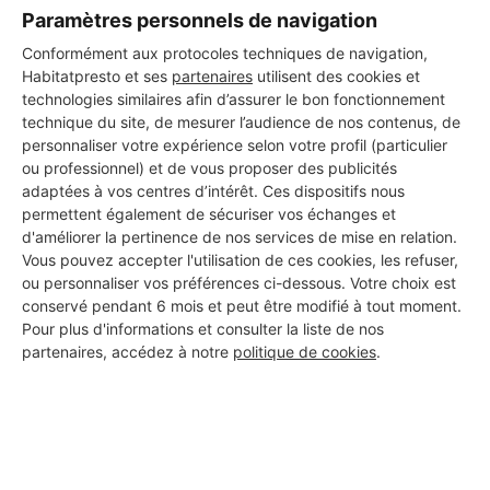
Paramètres personnels de navigation
Les 1 autres Carreleurs pour
Conformément aux protocoles techniques de navigation,
vos travaux à Septfonds
Habitatpresto et ses
partenaires
utilisent des cookies et
technologies similaires afin d’assurer le bon fonctionnement
technique du site, de mesurer l’audience de nos contenus, de
personnaliser votre expérience selon votre profil (particulier
Gcm Construction
ou professionnel) et de vous proposer des publicités
Septfonds
adaptées à vos centres d’intérêt. Ces dispositifs nous
permettent également de sécuriser vos échanges et
11 ans d'expérience
d'améliorer la pertinence de nos services de mise en relation.
Vous pouvez accepter l'utilisation de ces cookies, les refuser,
ou personnaliser vos préférences ci-dessous. Votre choix est
Voir sa fiche
conservé pendant 6 mois et peut être modifié à tout moment.
Pour plus d'informations et consulter la liste de nos
partenaires, accédez à notre
politique de cookies
.
PROFESSIONNEL, VOUS
SOUHAITEZ NOUS