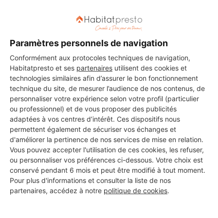
Les 2 autres Menuisiers pour
vos travaux à Abergement-le-
Paramètres personnels de navigation
Conformément aux protocoles techniques de navigation,
Grand
Habitatpresto et ses
partenaires
utilisent des cookies et
technologies similaires afin d’assurer le bon fonctionnement
technique du site, de mesurer l’audience de nos contenus, de
personnaliser votre expérience selon votre profil (particulier
JB ELEC
ou professionnel) et de vous proposer des publicités
Abergement-le-Grand
adaptées à vos centres d’intérêt. Ces dispositifs nous
permettent également de sécuriser vos échanges et
9 ans d'expérience
d'améliorer la pertinence de nos services de mise en relation.
Vous pouvez accepter l'utilisation de ces cookies, les refuser,
ou personnaliser vos préférences ci-dessous. Votre choix est
Voir sa fiche
conservé pendant 6 mois et peut être modifié à tout moment.
Pour plus d'informations et consulter la liste de nos
partenaires, accédez à notre
politique de cookies
.
Pellegrini Etienne