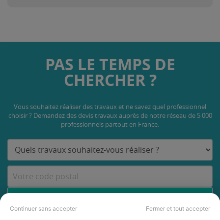
PAS LE TEMPS DE
CHERCHER ?
Vous souhaitez réaliser des travaux et ne savez quel professionnel
choisir ? Demandez des devis travaux
auprès de notre réseau de 5 000
professionnels partout en France.
DEMANDER UN DEVIS
Continuer sans accepter
Fermer et tout accepter