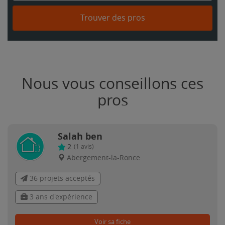
Trouver des pros
Nous vous conseillons ces
pros
Salah ben
2
(
1
avis)
Abergement-la-Ronce
36 projets acceptés
3 ans d'expérience
Voir sa fiche