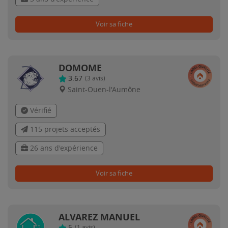
Voir sa fiche
DOMOME
3.67
(
3
avis)
Saint-Ouen-l'Aumône
Vérifié
115 projets acceptés
26 ans d'expérience
Voir sa fiche
ALVAREZ MANUEL
5
(
1
avis)