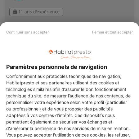
11 ans d'expérience
Voir sa fiche
Continuer sans accepter
Fermer et tout accepter
NAFUSE
Deuil-la-Barre
Paramètres personnels de navigation
Conformément aux protocoles techniques de navigation,
Vérifié
Habitatpresto et ses
partenaires
utilisent des cookies et
technologies similaires afin d’assurer le bon fonctionnement
5 ans d'expérience
technique du site, de mesurer l’audience de nos contenus, de
personnaliser votre expérience selon votre profil (particulier
Voir sa fiche
ou professionnel) et de vous proposer des publicités
adaptées à vos centres d’intérêt. Ces dispositifs nous
permettent également de sécuriser vos échanges et
d'améliorer la pertinence de nos services de mise en relation.
Bruno batiment
Vous pouvez accepter l'utilisation de ces cookies, les refuser,