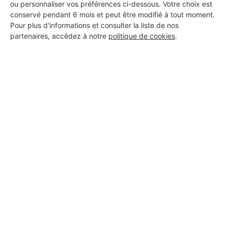
ou personnaliser vos préférences ci-dessous. Votre choix est
Deuil-la-Barre
conservé pendant 6 mois et peut être modifié à tout moment.
Pour plus d'informations et consulter la liste de nos
11 ans d'expérience
partenaires, accédez à notre
politique de cookies
.
Voir sa fiche
Entreprise wiss
Deuil-la-Barre
5 ans d'expérience
Voir sa fiche
Om bâtiment