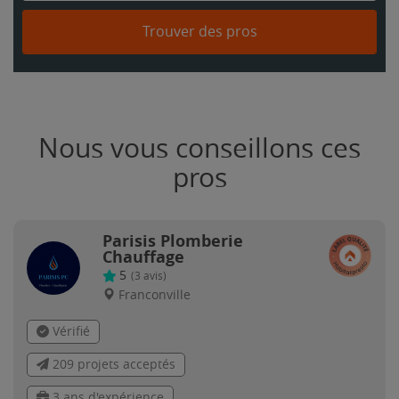
Trouver des pros
Nous vous conseillons ces
pros
Parisis Plomberie
Chauffage
5
(
3
avis)
Franconville
Vérifié
209 projets acceptés
3 ans d'expérience