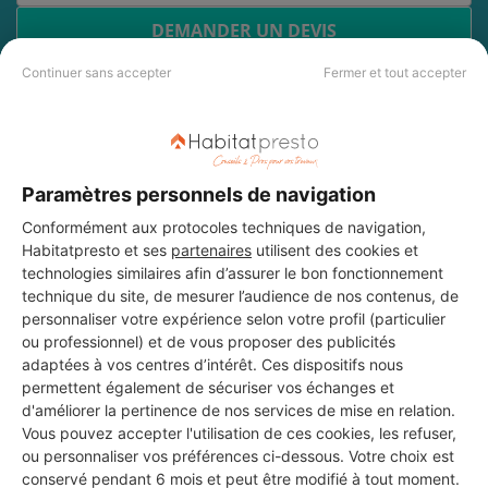
DEMANDER UN DEVIS
Continuer sans accepter
Fermer et tout accepter
Les 3 autres Menuisiers pour
vos travaux à Cambo-les-
Paramètres personnels de navigation
Bains
Conformément aux protocoles techniques de navigation,
Habitatpresto et ses
partenaires
utilisent des cookies et
technologies similaires afin d’assurer le bon fonctionnement
technique du site, de mesurer l’audience de nos contenus, de
Maçonnerie Peixoto
personnaliser votre expérience selon votre profil (particulier
Cambo-les-Bains
ou professionnel) et de vous proposer des publicités
adaptées à vos centres d’intérêt. Ces dispositifs nous
permettent également de sécuriser vos échanges et
14 ans d'expérience
d'améliorer la pertinence de nos services de mise en relation.
Vous pouvez accepter l'utilisation de ces cookies, les refuser,
Voir sa fiche
ou personnaliser vos préférences ci-dessous. Votre choix est
conservé pendant 6 mois et peut être modifié à tout moment.