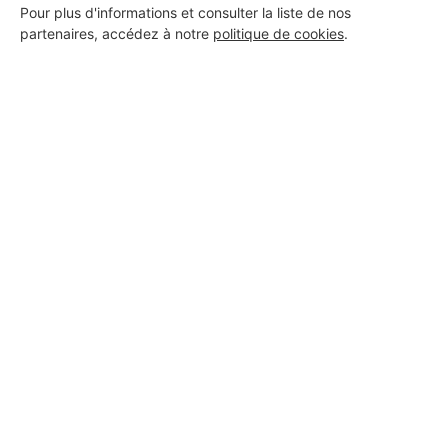
Pour plus d'informations et consulter la liste de nos
partenaires, accédez à notre
politique de cookies
.
Domingos Services
Cambo-les-Bains
17 projets acceptés
30 ans d'expérience
Voir sa fiche
BEJOT PEINTURE
Cambo-les-Bains
3 ans d'expérience
Voir sa fiche