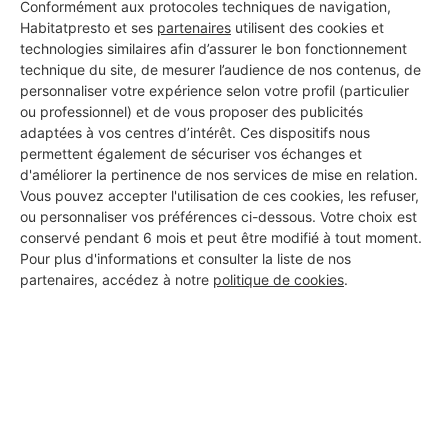
Conformément aux protocoles techniques de navigation,
DEMANDER UN DEVIS
Habitatpresto et ses
partenaires
utilisent des cookies et
technologies similaires afin d’assurer le bon fonctionnement
technique du site, de mesurer l’audience de nos contenus, de
personnaliser votre expérience selon votre profil (particulier
ou professionnel) et de vous proposer des publicités
Les 1 autres Menuisiers pour
adaptées à vos centres d’intérêt. Ces dispositifs nous
permettent également de sécuriser vos échanges et
vos travaux à Jurançon
d'améliorer la pertinence de nos services de mise en relation.
Vous pouvez accepter l'utilisation de ces cookies, les refuser,
ou personnaliser vos préférences ci-dessous. Votre choix est
conservé pendant 6 mois et peut être modifié à tout moment.
GC GREEN CONSTRUCTION
Pour plus d'informations et consulter la liste de nos
Jurançon
partenaires, accédez à notre
politique de cookies
.
4 ans d'expérience
Voir sa fiche