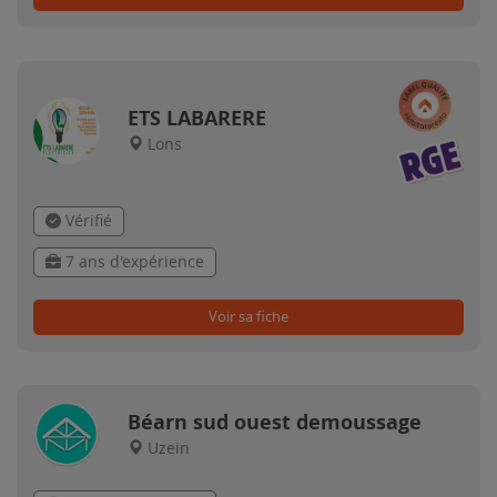
ETS LABARERE
Lons
Vérifié
7 ans d'expérience
Voir sa fiche
Béarn sud ouest demoussage
Uzein