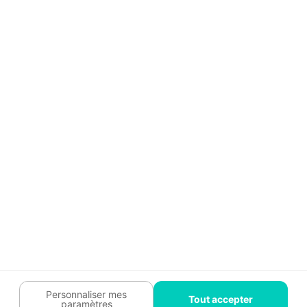
Aide
Témoignages
Guide travaux
Légal
Tendances travaux
Charte cookies
Trouver un pro
Mon espace
Contactez-nous :
09 74 73 85 85
Abonnez-vous à notre newsletter
et bénéficiez de
conseils gratuits
Je m'inscris
Suivez-nous
Votre coach travaux est là
pour vous guider 🛠️
Personnaliser mes
Tout accepter
paramètres