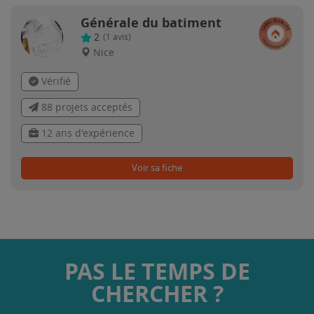
Générale du batiment
2
(
1
avis)
Nice
Vérifié
88 projets acceptés
12 ans d'expérience
Voir sa fiche
PAS LE TEMPS DE
CHERCHER ?