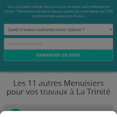
Vous souhaitez réaliser des travaux et ne savez quel professionnel
choisir ? Demandez des devis travaux
auprès de notre réseau de 5 000
professionnels partout en France.
DEMANDER UN DEVIS
Les 11 autres Menuisiers
pour vos travaux à La Trinité
MONSIEUR STEFANO RUGARI