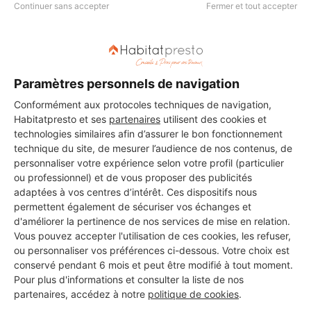
La Trinité
Continuer sans accepter
Fermer et tout accepter
11 ans d'expérience
Voir sa fiche
Paramètres personnels de navigation
Conformément aux protocoles techniques de navigation,
Habitatpresto et ses
partenaires
utilisent des cookies et
technologies similaires afin d’assurer le bon fonctionnement
FRANCKY PLOMBERIE
technique du site, de mesurer l’audience de nos contenus, de
La Trinité
personnaliser votre expérience selon votre profil (particulier
ou professionnel) et de vous proposer des publicités
adaptées à vos centres d’intérêt. Ces dispositifs nous
22 ans d'expérience
permettent également de sécuriser vos échanges et
d'améliorer la pertinence de nos services de mise en relation.
Voir sa fiche
Vous pouvez accepter l'utilisation de ces cookies, les refuser,
ou personnaliser vos préférences ci-dessous. Votre choix est
conservé pendant 6 mois et peut être modifié à tout moment.
Pour plus d'informations et consulter la liste de nos
IRCE
partenaires, accédez à notre
politique de cookies
.
La Trinité