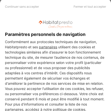
16 ans d'expérience
Continuer sans accepter
Fermer et tout accepter
Voir sa fiche
Paramètres personnels de navigation
C.M. Electricité
Conformément aux protocoles techniques de navigation,
Menton
Habitatpresto et ses
partenaires
utilisent des cookies et
technologies similaires afin d’assurer le bon fonctionnement
technique du site, de mesurer l’audience de nos contenus, de
18 ans d'expérience
personnaliser votre expérience selon votre profil (particulier
ou professionnel) et de vous proposer des publicités
Voir sa fiche
adaptées à vos centres d’intérêt. Ces dispositifs nous
permettent également de sécuriser vos échanges et
d'améliorer la pertinence de nos services de mise en relation.
Vous pouvez accepter l'utilisation de ces cookies, les refuser,
azur deco
ou personnaliser vos préférences ci-dessous. Votre choix est
conservé pendant 6 mois et peut être modifié à tout moment.
Menton
Pour plus d'informations et consulter la liste de nos
partenaires, accédez à notre
politique de cookies
.