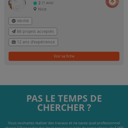
2
(
1
avis)
Nice
Vérifié
88 projets acceptés
12 ans d'expérience
Voir sa fiche
PAS LE TEMPS DE
CHERCHER ?
Vous souhaitez réaliser des travaux et ne savez quel professionnel