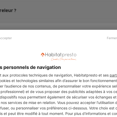
releur ?
accepter
Fermer
Presse & Partenaires
À propos
Revue de presse
Qui sommes nous ?
he
Kit média
Recrutement
s personnels de navigation
Témoignages
Légal
aux protocoles techniques de navigation, Habitatpresto et ses
part
cookies et technologies similaires afin d’assurer le bon fonctionnemen
Charte cookies
er l’audience de nos contenus, de personnaliser votre expérience selo
ers
u professionnel) et de vous proposer des publicités adaptées à vos c
 dispositifs nous permettent également de sécuriser vos échanges et 
nos services de mise en relation. Vous pouvez accepter l'utilisation 
efuser, ou personnaliser vos préférences ci-dessous. Votre choix est
Suivez-nous
 et peut être modifié à tout moment. Pour plus d'informations et cons