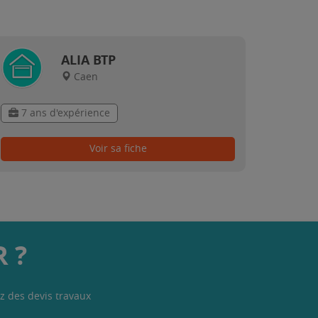
ALIA BTP
Caen
7 ans d'expérience
Voir sa fiche
 ?
z des devis travaux
.