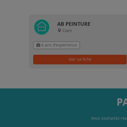
AB PEINTURE
Caen
6 ans d'expérience
Voir sa fiche
P
Vous souhaitez réa