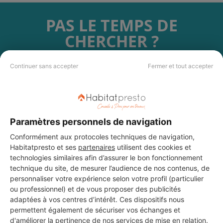
PAS LE TEMPS DE
CHERCHER ?
Continuer sans accepter
Fermer et tout accepter
Vous souhaitez réaliser des travaux et ne savez quel professionnel
choisir ? Demandez des devis travaux
auprès de notre réseau de 5 000
professionnels partout en France.
Paramètres personnels de navigation
Conformément aux protocoles techniques de navigation,
Habitatpresto et ses
partenaires
utilisent des cookies et
technologies similaires afin d’assurer le bon fonctionnement
DEMANDER UN DEVIS
technique du site, de mesurer l’audience de nos contenus, de
personnaliser votre expérience selon votre profil (particulier
ou professionnel) et de vous proposer des publicités
adaptées à vos centres d’intérêt. Ces dispositifs nous
permettent également de sécuriser vos échanges et
d'améliorer la pertinence de nos services de mise en relation.