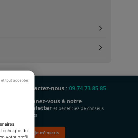
 et tout accepter
Contactez-nous :
09 74 73 85 85
Abonnez-vous à notre
newsletter
et bénéficiez de conseils
gratuits
enaires
t technique du
Je m'inscris
n votre profil