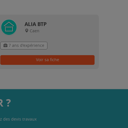
ALIA BTP
Caen
7 ans d'expérience
Voir sa fiche
 ?
z des devis travaux
.