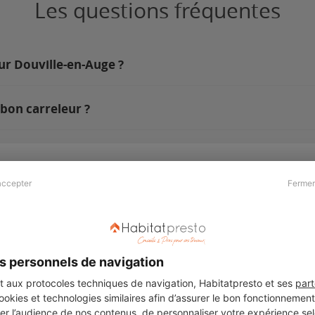
Les questions fréquentes
sur Douville-en-Auge ?
bon carreleur ?
accepter
Fermer
Presse & Partenaires
À propos
Revue de presse
Qui sommes nous ?
he
Kit média
Recrutement
s personnels de navigation
Témoignages
Légal
aux protocoles techniques de navigation, Habitatpresto et ses
part
cookies et technologies similaires afin d’assurer le bon fonctionnemen
Charte cookies
er l’audience de nos contenus, de personnaliser votre expérience selo