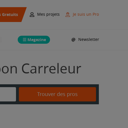
s Gratuits
Mes projets
Je suis un Pro
Magazine
Newsletter
bon Carreleur
Trouver des pros