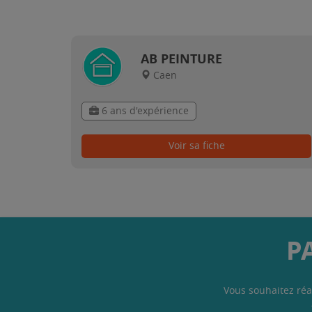
AB PEINTURE
Caen
6 ans d'expérience
Voir sa fiche
P
Vous souhaitez réa