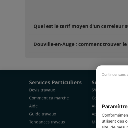
Quel est le tarif moyen d'un carreleur 
Douville-en-Auge : comment trouver le 
Continuer sans 
Services Particuliers
Services Pro
Devis travaux
S'inscrire
Comment ça marche
Comment ça marc
Paramètre
Aide
Aide
Guide travaux
Application Mobile
Conformément 
utilisent des 
Tendances travaux
Mon espace
site, de mesur