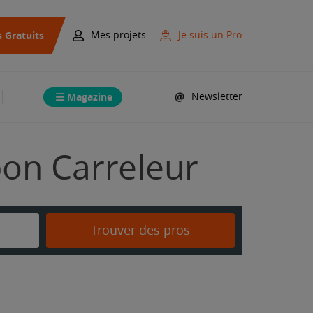
s Gratuits
Mes projets
Je suis un Pro
Magazine
Newsletter
bon Carreleur
Trouver des pros