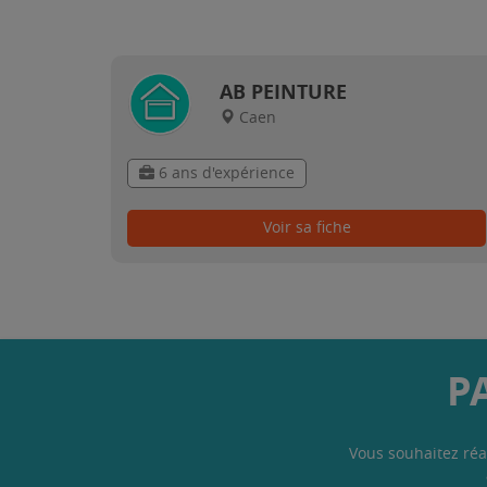
AB PEINTURE
Caen
6 ans d'expérience
Voir sa fiche
P
Vous souhaitez réa