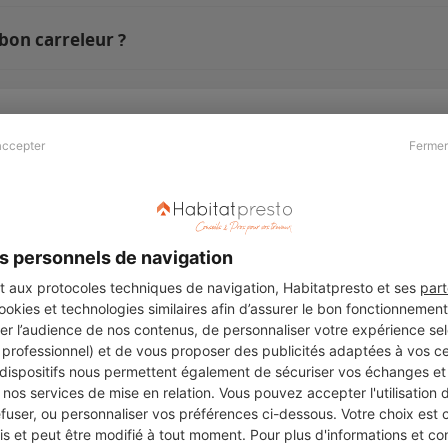
bon carreleur ?
accepter
Fermer
Presse & Partenaires
À propos
Revue de presse
Qui sommes nous ?
he
Kit média
Recrutement
s personnels de navigation
Témoignages
Légal
aux protocoles techniques de navigation, Habitatpresto et ses
part
cookies et technologies similaires afin d’assurer le bon fonctionnemen
Charte cookies
er l’audience de nos contenus, de personnaliser votre expérience selo
ers
u professionnel) et de vous proposer des publicités adaptées à vos c
 dispositifs nous permettent également de sécuriser vos échanges et 
nos services de mise en relation. Vous pouvez accepter l'utilisation 
efuser, ou personnaliser vos préférences ci-dessous. Votre choix est
Suivez-nous
 et peut être modifié à tout moment. Pour plus d'informations et cons