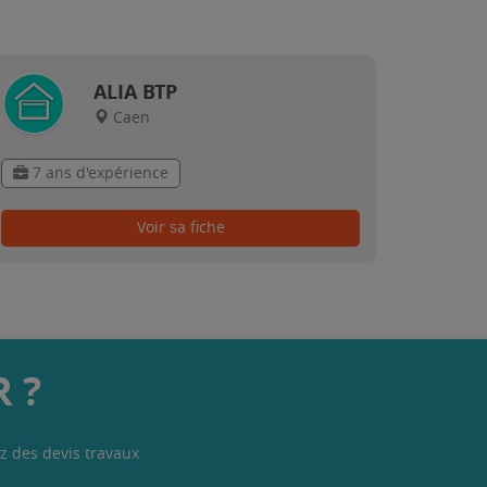
ALIA BTP
Caen
7 ans d'expérience
Voir sa fiche
 ?
z des devis travaux
.