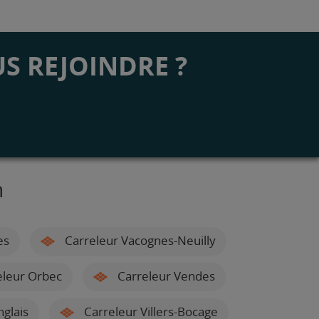
S REJOINDRE ?
n
es
Carreleur Vacognes-Neuilly
leur Orbec
Carreleur Vendes
glais
Carreleur Villers-Bocage