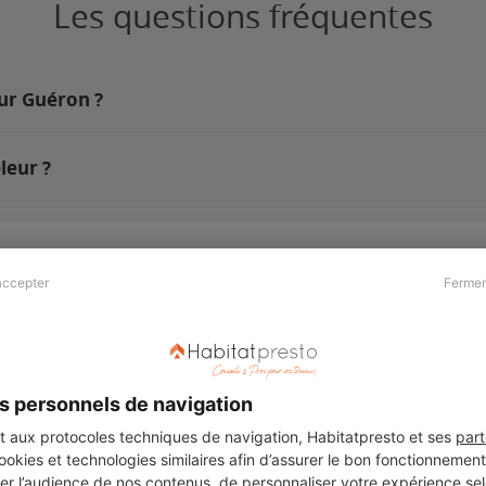
Les questions fréquentes
sur Guéron ?
leur ?
accepter
Fermer
Presse & Partenaires
À propos
Revue de presse
Qui sommes nous ?
he
Kit média
Recrutement
s personnels de navigation
Témoignages
Légal
aux protocoles techniques de navigation, Habitatpresto et ses
part
cookies et technologies similaires afin d’assurer le bon fonctionnemen
Charte cookies
er l’audience de nos contenus, de personnaliser votre expérience selo