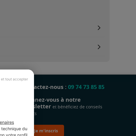
 et tout accepter
Contactez-nous :
09 74 73 85 85
Abonnez-vous à notre
newsletter
et bénéficiez de conseils
gratuits
enaires
t technique du
Je m'inscris
n votre profil