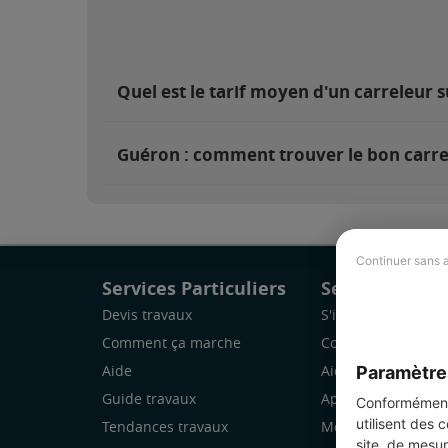
Quel est le tarif moyen d'un carreleur 
Guéron : comment trouver le bon carre
Continuer sans 
Services Particuliers
Services Pro
Devis travaux
S'inscrire
Comment ça marche
Comment ça marc
Paramètre
Aide
Aide
Guide travaux
Application Mobile
Conformément 
utilisent des 
Tendances travaux
Mon espace
site, de mesur