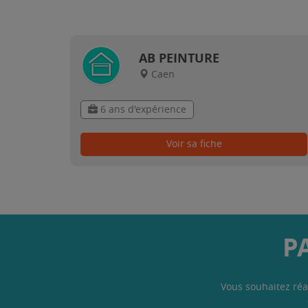
AB PEINTURE
Caen
6 ans d'expérience
Voir sa fiche
P
Vous souhaitez réa