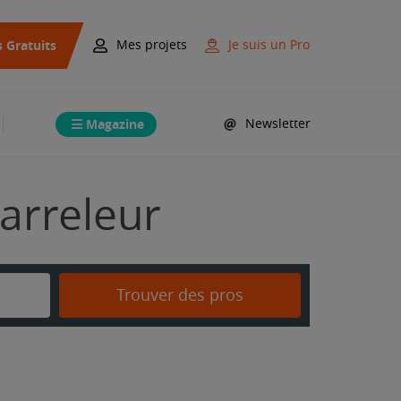
s Gratuits
Mes projets
Je suis un Pro
Magazine
Newsletter
arreleur
Trouver des pros