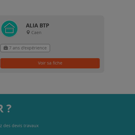
ALIA BTP
Caen
7 ans d'expérience
Voir sa fiche
 ?
z des devis travaux
.