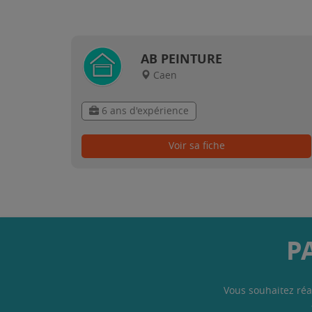
AB PEINTURE
Caen
6 ans d'expérience
Voir sa fiche
P
Vous souhaitez réa