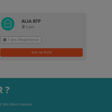
ALIA BTP
Caen
7 ans d'expérience
Voir sa fiche
 ?
z des devis travaux
.