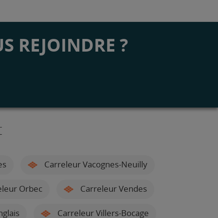
S REJOINDRE ?
t
es
Carreleur Vacognes-Neuilly
leur Orbec
Carreleur Vendes
glais
Carreleur Villers-Bocage