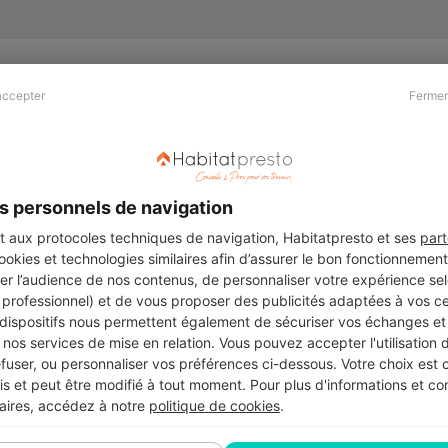
accepter
Fermer
Presse & Partenaires
À propos
Revue de presse
Qui sommes nous ?
he
Kit média
Recrutement
s personnels de navigation
Témoignages
Légal
aux protocoles techniques de navigation, Habitatpresto et ses
part
cookies et technologies similaires afin d’assurer le bon fonctionnemen
Charte cookies
er l’audience de nos contenus, de personnaliser votre expérience selo
ers
u professionnel) et de vous proposer des publicités adaptées à vos c
 dispositifs nous permettent également de sécuriser vos échanges et 
nos services de mise en relation. Vous pouvez accepter l'utilisation 
efuser, ou personnaliser vos préférences ci-dessous. Votre choix est
Suivez-nous
 et peut être modifié à tout moment. Pour plus d'informations et cons
aires, accédez à notre
politique de cookies
.