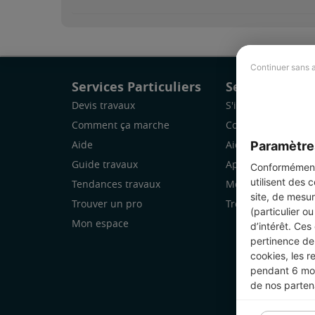
Continuer sans 
Services Particuliers
Services Pro
Devis travaux
S'inscrire
Comment ça marche
Comment ça marc
Paramètre
Aide
Aide
Guide travaux
Application Mobile
Conformément 
utilisent des 
Tendances travaux
Mon espace
site, de mesur
Trouver un pro
Trouver des chanti
(particulier o
Mon espace
d’intérêt. Ces
pertinence de 
cookies, les r
pendant 6 mois
de nos parten