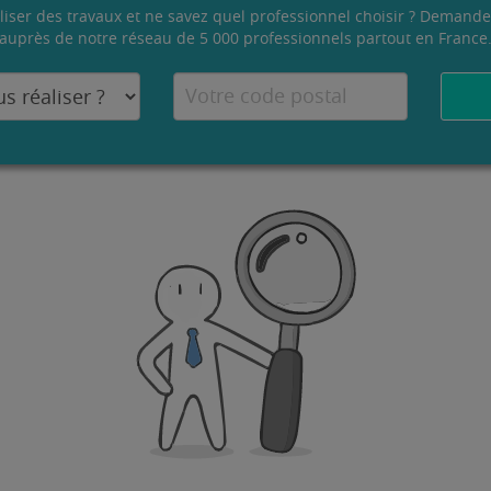
liser des travaux et ne savez quel professionnel choisir ? Demande
auprès de notre réseau de 5 000 professionnels partout en France