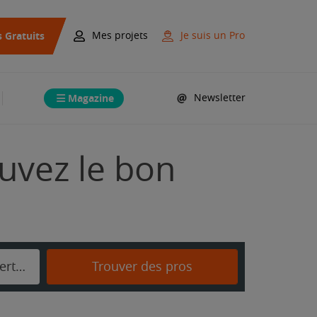
s Gratuits
Mes projets
Je suis un Pro
Magazine
Newsletter
ouvez le bon
Saint-Benoît-d'Hébertot
Trouver des pros