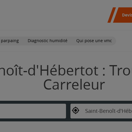
Devi
 parpaing
Diagnostic humidité
Qui pose une vmc
noît-d'Hébertot : Tr
Carreleur