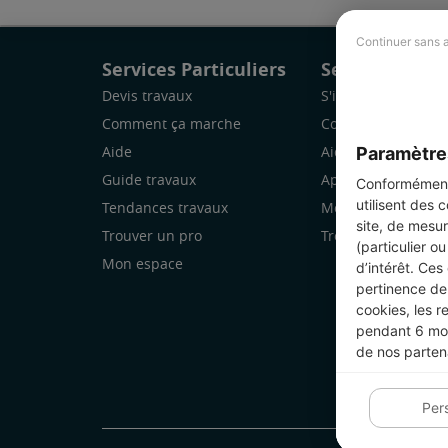
Continuer sans 
Services Particuliers
Services Pro
Devis travaux
S'inscrire
Comment ça marche
Comment ça marc
Paramètre
Aide
Aide
Guide travaux
Application Mobile
Conformément 
utilisent des 
Tendances travaux
Mon espace
site, de mesur
Trouver un pro
Trouver des chanti
(particulier o
Mon espace
d’intérêt. Ces
pertinence de 
cookies, les r
pendant 6 mois
de nos parten
Per