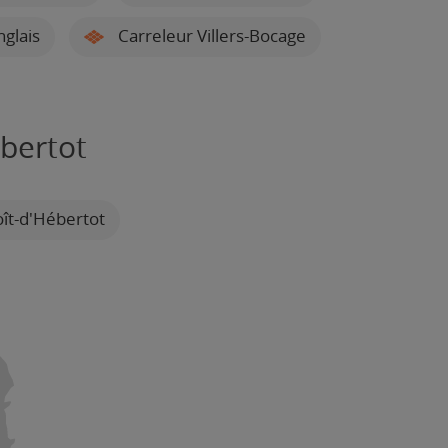
glais
Carreleur Villers-Bocage
ébertot
ît-d'Hébertot