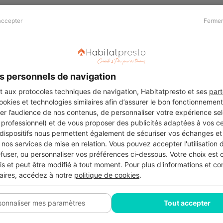
accepter
Fermer
Presse & Partenaires
À propos
Revue de presse
Qui sommes nous ?
he
Kit média
Recrutement
s personnels de navigation
Témoignages
Légal
aux protocoles techniques de navigation, Habitatpresto et ses
part
cookies et technologies similaires afin d’assurer le bon fonctionnemen
Charte cookies
er l’audience de nos contenus, de personnaliser votre expérience selo
ers
u professionnel) et de vous proposer des publicités adaptées à vos c
 dispositifs nous permettent également de sécuriser vos échanges et 
nos services de mise en relation. Vous pouvez accepter l'utilisation 
efuser, ou personnaliser vos préférences ci-dessous. Votre choix est
Suivez-nous
 et peut être modifié à tout moment. Pour plus d'informations et cons
aires, accédez à notre
politique de cookies
.
sonnaliser mes paramètres
Tout accepter