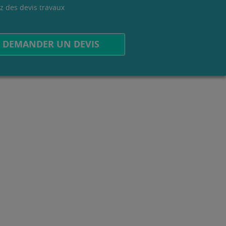
z des devis travaux
.
DEMANDER UN DEVIS