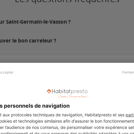
sur Saint-Germain-le-Vasson ?
ver le bon carreleur ?
accepter
Fermer
Presse & Partenaires
À propos
Revue de presse
Qui sommes nous ?
he
Kit média
Recrutement
s personnels de navigation
Témoignages
Légal
aux protocoles techniques de navigation, Habitatpresto et ses
part
cookies et technologies similaires afin d’assurer le bon fonctionnemen
Charte cookies
er l’audience de nos contenus, de personnaliser votre expérience selo
ers
u professionnel) et de vous proposer des publicités adaptées à vos c