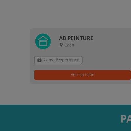
AB PEINTURE
Caen
6 ans d'expérience
Voir sa fiche
P