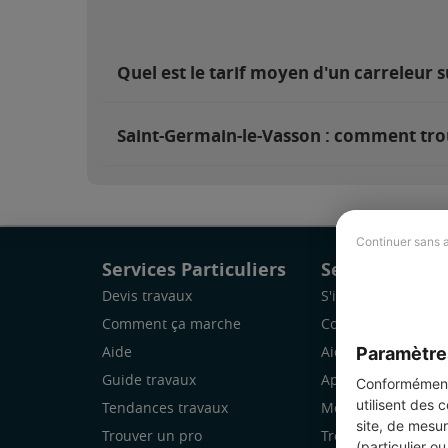
Quel est le tarif moyen d'un carreleur 
Saint-Germain-le-Vasson : comment trou
Continuer sans 
Services Particuliers
Services Pro
Devis travaux
S'inscrire
Comment ça marche
Comment ça marc
Paramètre
Aide
Aide
Guide travaux
Application Mobile
Conformément 
utilisent des 
Tendances travaux
Mon espace
site, de mesur
Trouver un pro
Trouver des chanti
(particulier o