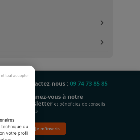
 et tout accepter
Contactez-nous :
09 74 73 85 85
Abonnez-vous à notre
newsletter
et bénéficiez de conseils
gratuits
enaires
t technique du
Je m'inscris
n votre profil
entres